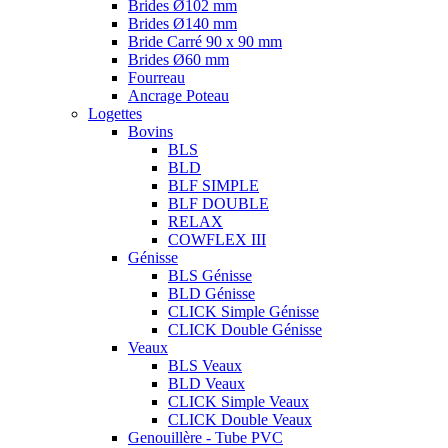
Brides Ø102 mm
Brides Ø140 mm
Bride Carré 90 x 90 mm
Brides Ø60 mm
Fourreau
Ancrage Poteau
Logettes
Bovins
BLS
BLD
BLF SIMPLE
BLF DOUBLE
RELAX
COWFLEX III
Génisse
BLS Génisse
BLD Génisse
CLICK Simple Génisse
CLICK Double Génisse
Veaux
BLS Veaux
BLD Veaux
CLICK Simple Veaux
CLICK Double Veaux
Genouillère - Tube PVC