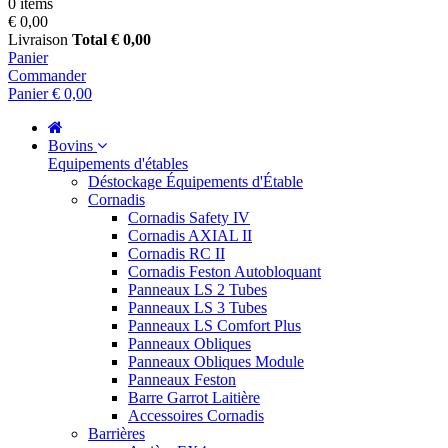
0 items
€ 0,00
Livraison
Total
€ 0,00
Panier
Commander
Panier
€ 0,00
Bovins
Equipements d'étables
Déstockage Équipements d'Étable
Cornadis
Cornadis Safety IV
Cornadis AXIAL II
Cornadis RC II
Cornadis Feston Autobloquant
Panneaux LS 2 Tubes
Panneaux LS 3 Tubes
Panneaux LS Comfort Plus
Panneaux Obliques
Panneaux Obliques Module
Panneaux Feston
Barre Garrot Laitière
Accessoires Cornadis
Barrières