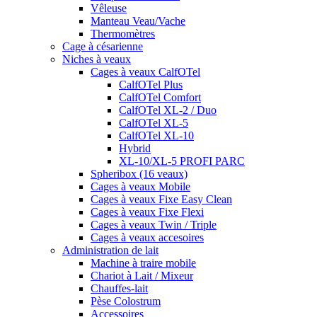
Vêleuse
Manteau Veau/Vache
Thermomètres
Cage à césarienne
Niches à veaux
Cages à veaux CalfOTel
CalfOTel Plus
CalfOTel Comfort
CalfOTel XL-2 / Duo
CalfOTel XL-5
CalfOTel XL-10
Hybrid
XL-10/XL-5 PROFI PARC
Spheribox (16 veaux)
Cages à veaux Mobile
Cages à veaux Fixe Easy Clean
Cages à veaux Fixe Flexi
Cages à veaux Twin / Triple
Cages à veaux accesoires
Administration de lait
Machine à traire mobile
Chariot à Lait / Mixeur
Chauffes-lait
Pèse Colostrum
Accessoires