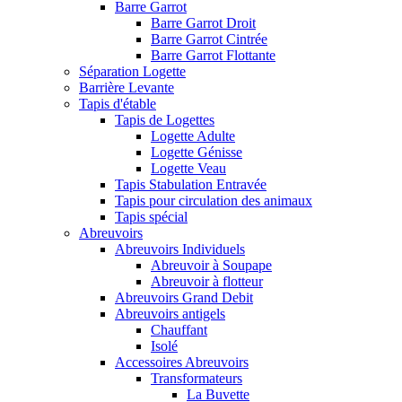
Barre Garrot
Barre Garrot Droit
Barre Garrot Cintrée
Barre Garrot Flottante
Séparation Logette
Barrière Levante
Tapis d'étable
Tapis de Logettes
Logette Adulte
Logette Génisse
Logette Veau
Tapis Stabulation Entravée
Tapis pour circulation des animaux
Tapis spécial
Abreuvoirs
Abreuvoirs Individuels
Abreuvoir à Soupape
Abreuvoir à flotteur
Abreuvoirs Grand Debit
Abreuvoirs antigels
Chauffant
Isolé
Accessoires Abreuvoirs
Transformateurs
La Buvette