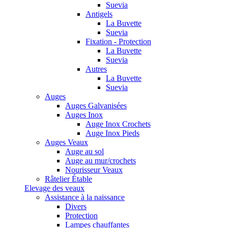
Suevia
Antigels
La Buvette
Suevia
Fixation - Protection
La Buvette
Suevia
Autres
La Buvette
Suevia
Auges
Auges Galvanisées
Auges Inox
Auge Inox Crochets
Auge Inox Pieds
Auges Veaux
Auge au sol
Auge au mur/crochets
Nourisseur Veaux
Râtelier Étable
Elevage des veaux
Assistance à la naissance
Divers
Protection
Lampes chauffantes