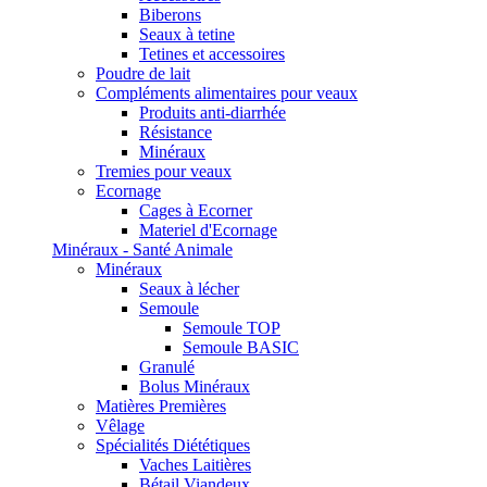
Biberons
Seaux à tetine
Tetines et accessoires
Poudre de lait
Compléments alimentaires pour veaux
Produits anti-diarrhée
Résistance
Minéraux
Tremies pour veaux
Ecornage
Cages à Ecorner
Materiel d'Ecornage
Minéraux - Santé Animale
Minéraux
Seaux à lécher
Semoule
Semoule TOP
Semoule BASIC
Granulé
Bolus Minéraux
Matières Premières
Vêlage
Spécialités Diététiques
Vaches Laitières
Bétail Viandeux