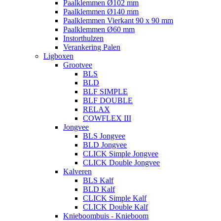
Paalklemmen Ø102 mm
Paalklemmen Ø140 mm
Paalklemmen Vierkant 90 x 90 mm
Paalklemmen Ø60 mm
Instorthulzen
Verankering Palen
Ligboxen
Grootvee
BLS
BLD
BLF SIMPLE
BLF DOUBLE
RELAX
COWFLEX III
Jongvee
BLS Jongvee
BLD Jongvee
CLICK Simple Jongvee
CLICK Double Jongvee
Kalveren
BLS Kalf
BLD Kalf
CLICK Simple Kalf
CLICK Double Kalf
Knieboombuis - Knieboom