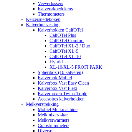
Veeverlossers
Kalver-/koedekens
Thermometers
Keizersnedeboxen
Kalverhuisvesting
Kalverhokken CalfOTel
CalfOTel Plus
CalfOTel Comfort
CalfOTel XL-2 / Duo
CalfOTel XL-5
CalfOTel XL-10
Hybrid
XL-10/XL-5 PROFI PARK
Spheribox (16 kalveren)
Kalverhok Mobiel
Kalverbox Vast Easy Clean
Kalverbox Vast Flexi
Kalverboxen Twin / Triple
Accesoires kalverhokken
Melkverstrekking
Mobiel Melkmachine
Melkmixer/ -kar
Melkverwarmers
Colostrummeters
Diverse