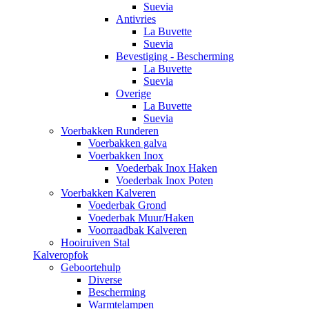
Suevia
Antivries
La Buvette
Suevia
Bevestiging - Bescherming
La Buvette
Suevia
Overige
La Buvette
Suevia
Voerbakken Runderen
Voerbakken galva
Voerbakken Inox
Voederbak Inox Haken
Voederbak Inox Poten
Voerbakken Kalveren
Voederbak Grond
Voederbak Muur/Haken
Voorraadbak Kalveren
Hooiruiven Stal
Kalveropfok
Geboortehulp
Diverse
Bescherming
Warmtelampen