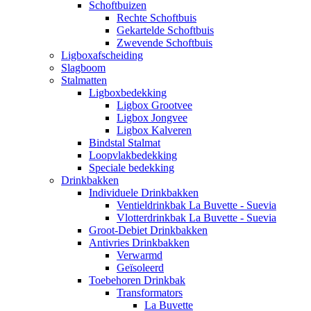
Schoftbuizen
Rechte Schoftbuis
Gekartelde Schoftbuis
Zwevende Schoftbuis
Ligboxafscheiding
Slagboom
Stalmatten
Ligboxbedekking
Ligbox Grootvee
Ligbox Jongvee
Ligbox Kalveren
Bindstal Stalmat
Loopvlakbedekking
Speciale bedekking
Drinkbakken
Individuele Drinkbakken
Ventieldrinkbak La Buvette - Suevia
Vlotterdrinkbak La Buvette - Suevia
Groot-Debiet Drinkbakken
Antivries Drinkbakken
Verwarmd
Geïsoleerd
Toebehoren Drinkbak
Transformators
La Buvette