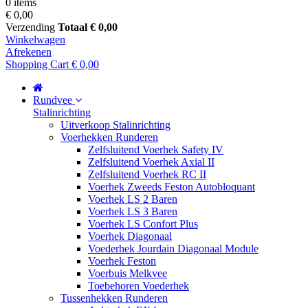
0 items
€ 0,00
Verzending
Totaal
€ 0,00
Winkelwagen
Afrekenen
Shopping Cart
€ 0,00
Rundvee
Stalinrichting
Uitverkoop Stalinrichting
Voerhekken Runderen
Zelfsluitend Voerhek Safety IV
Zelfsluitend Voerhek Axial II
Zelfsluitend Voerhek RC II
Voerhek Zweeds Feston Autobloquant
Voerhek LS 2 Baren
Voerhek LS 3 Baren
Voerhek LS Confort Plus
Voerhek Diagonaal
Voederhek Jourdain Diagonaal Module
Voerhek Feston
Voerbuis Melkvee
Toebehoren Voederhek
Tussenhekken Runderen