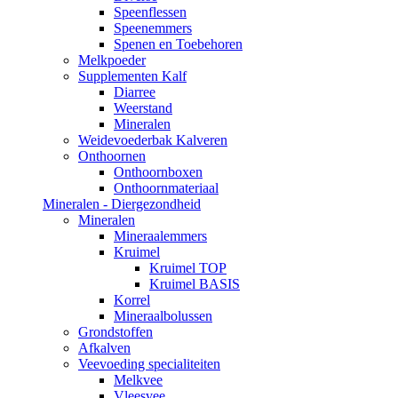
Speenflessen
Speenemmers
Spenen en Toebehoren
Melkpoeder
Supplementen Kalf
Diarree
Weerstand
Mineralen
Weidevoederbak Kalveren
Onthoornen
Onthoornboxen
Onthoornmateriaal
Mineralen - Diergezondheid
Mineralen
Mineraalemmers
Kruimel
Kruimel TOP
Kruimel BASIS
Korrel
Mineraalbolussen
Grondstoffen
Afkalven
Veevoeding specialiteiten
Melkvee
Vleesvee