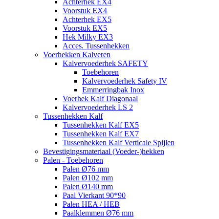
Achterhek EX4
Voorstuk EX4
Achterhek EX5
Voorstuk EX5
Hek Milky EX3
Acces. Tussenhekken
Voerhekken Kalveren
Kalvervoederhek SAFETY
Toebehoren
Kalvervoederhek Safety IV
Emmerringbak Inox
Voerhek Kalf Diagonaal
Kalvervoederhek LS 2
Tussenhekken Kalf
Tussenhekken Kalf EX5
Tussenhekken Kalf EX7
Tussenhekken Kalf Verticale Spijlen
Bevestigingsmateriaal (Voeder-)hekken
Palen - Toebehoren
Palen Ø76 mm
Palen Ø102 mm
Palen Ø140 mm
Paal Vierkant 90*90
Palen HEA / HEB
Paalklemmen Ø76 mm