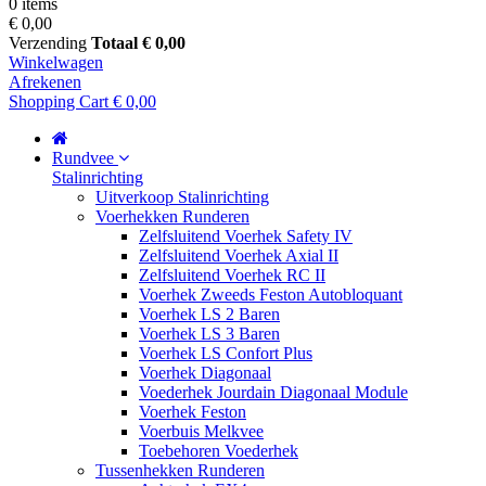
0 items
€ 0,00
Verzending
Totaal
€ 0,00
Winkelwagen
Afrekenen
Shopping Cart
€ 0,00
Rundvee
Stalinrichting
Uitverkoop Stalinrichting
Voerhekken Runderen
Zelfsluitend Voerhek Safety IV
Zelfsluitend Voerhek Axial II
Zelfsluitend Voerhek RC II
Voerhek Zweeds Feston Autobloquant
Voerhek LS 2 Baren
Voerhek LS 3 Baren
Voerhek LS Confort Plus
Voerhek Diagonaal
Voederhek Jourdain Diagonaal Module
Voerhek Feston
Voerbuis Melkvee
Toebehoren Voederhek
Tussenhekken Runderen