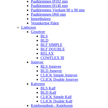
Paalklemmen Ø102 mm
Paalklemmen Ø140 mm
Paalklemmen Vierkant 90 x 90 mm
Paalklemmen Ø60 mm
Instorthulzen
Verankering Palen
Ligboxen
Grootvee
BLS
BLD
BLF SIMPLE
BLF DOUBLE
RELAX
COWFLEX III
Jongvee
BLS Jongvee
BLD Jongvee
CLICK Simple Jongvee
CLICK Double Jongvee
Kalveren
BLS Kalf
BLD Kalf
CLICK Simple Kalf
CLICK Double Kalf
Knieboombuis - Knieboom