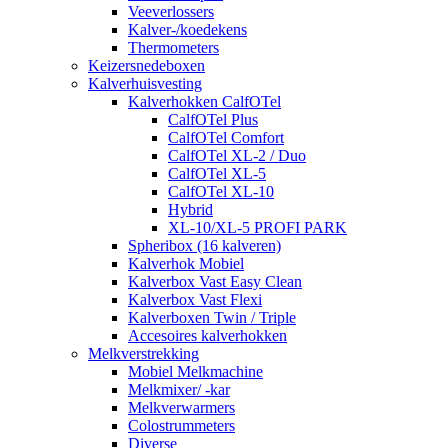
Veeverlossers
Kalver-/koedekens
Thermometers
Keizersnedeboxen
Kalverhuisvesting
Kalverhokken CalfOTel
CalfOTel Plus
CalfOTel Comfort
CalfOTel XL-2 / Duo
CalfOTel XL-5
CalfOTel XL-10
Hybrid
XL-10/XL-5 PROFI PARK
Spheribox (16 kalveren)
Kalverhok Mobiel
Kalverbox Vast Easy Clean
Kalverbox Vast Flexi
Kalverboxen Twin / Triple
Accesoires kalverhokken
Melkverstrekking
Mobiel Melkmachine
Melkmixer/ -kar
Melkverwarmers
Colostrummeters
Diverse