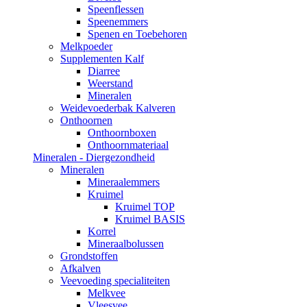
Speenflessen
Speenemmers
Spenen en Toebehoren
Melkpoeder
Supplementen Kalf
Diarree
Weerstand
Mineralen
Weidevoederbak Kalveren
Onthoornen
Onthoornboxen
Onthoornmateriaal
Mineralen - Diergezondheid
Mineralen
Mineraalemmers
Kruimel
Kruimel TOP
Kruimel BASIS
Korrel
Mineraalbolussen
Grondstoffen
Afkalven
Veevoeding specialiteiten
Melkvee
Vleesvee