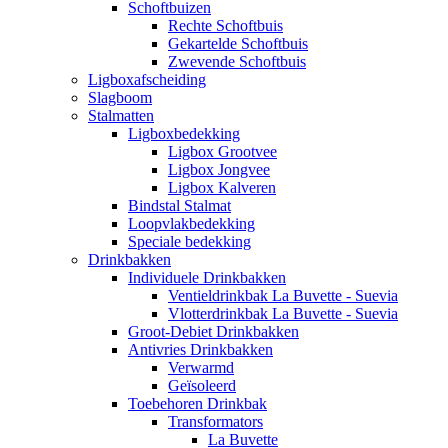
Schoftbuizen
Rechte Schoftbuis
Gekartelde Schoftbuis
Zwevende Schoftbuis
Ligboxafscheiding
Slagboom
Stalmatten
Ligboxbedekking
Ligbox Grootvee
Ligbox Jongvee
Ligbox Kalveren
Bindstal Stalmat
Loopvlakbedekking
Speciale bedekking
Drinkbakken
Individuele Drinkbakken
Ventieldrinkbak La Buvette - Suevia
Vlotterdrinkbak La Buvette - Suevia
Groot-Debiet Drinkbakken
Antivries Drinkbakken
Verwarmd
Geïsoleerd
Toebehoren Drinkbak
Transformators
La Buvette