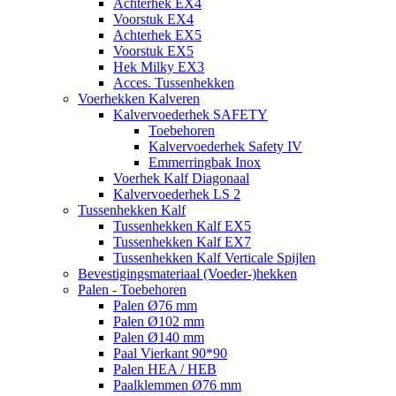
Achterhek EX4
Voorstuk EX4
Achterhek EX5
Voorstuk EX5
Hek Milky EX3
Acces. Tussenhekken
Voerhekken Kalveren
Kalvervoederhek SAFETY
Toebehoren
Kalvervoederhek Safety IV
Emmerringbak Inox
Voerhek Kalf Diagonaal
Kalvervoederhek LS 2
Tussenhekken Kalf
Tussenhekken Kalf EX5
Tussenhekken Kalf EX7
Tussenhekken Kalf Verticale Spijlen
Bevestigingsmateriaal (Voeder-)hekken
Palen - Toebehoren
Palen Ø76 mm
Palen Ø102 mm
Palen Ø140 mm
Paal Vierkant 90*90
Palen HEA / HEB
Paalklemmen Ø76 mm