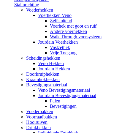
Stalinrichting
Voederhekken
Voerhekken Veno
Zelfsluitend
Voerhek met goot en ruif
Andere voerhekken
Walk Through voersysteem
Jourdain Voerhekken
Vastzethek
Vrije Toegang
Scheidingshekken
Veno Hekken
Jourdain Hekken
Doorkruiphekken
Kraamhokhekken
Bevestigingsmateriaal
Veno Bevestigingsmateriaal
Jourdain Bevestigingsmateriaal
Palen
Bevestigingen
Voederbakken
Voorraadbakken
Hooiruiven
Drinkbakken
Individuele Drinkbak