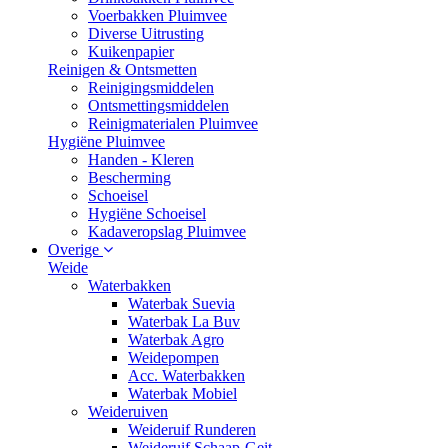
Voerbakken Pluimvee
Diverse Uitrusting
Kuikenpapier
Reinigen & Ontsmetten
Reinigingsmiddelen
Ontsmettingsmiddelen
Reinigmaterialen Pluimvee
Hygiëne Pluimvee
Handen - Kleren
Bescherming
Schoeisel
Hygiëne Schoeisel
Kadaveropslag Pluimvee
Overige
Weide
Waterbakken
Waterbak Suevia
Waterbak La Buv
Waterbak Agro
Weidepompen
Acc. Waterbakken
Waterbak Mobiel
Weideruiven
Weideruif Runderen
Weideruif Schaap-Geit