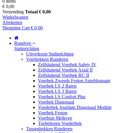
0 items
€ 0,00
Verzending
Totaal
€ 0,00
Winkelwagen
Afrekenen
Shopping Cart
€ 0,00
Rundvee
Stalinrichting
Uitverkoop Stalinrichting
Voerhekken Runderen
Zelfsluitend Voerhek Safety IV
Zelfsluitend Voerhek Axial II
Zelfsluitend Voerhek RC II
Voerhek Zweeds Feston Autobloquant
Voerhek LS 2 Baren
Voerhek LS 3 Baren
Voerhek LS Confort Plus
Voerhek Diagonaal
Voederhek Jourdain Diagonaal Module
Voerhek Feston
Voerbuis Melkvee
Toebehoren Voederhek
Tussenhekken Runderen