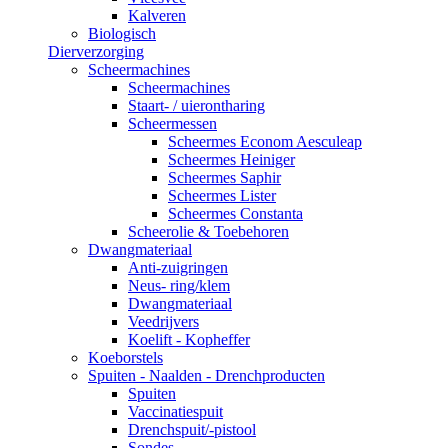
Kalveren
Biologisch
Dierverzorging
Scheermachines
Scheermachines
Staart- / uierontharing
Scheermessen
Scheermes Econom Aesculeap
Scheermes Heiniger
Scheermes Saphir
Scheermes Lister
Scheermes Constanta
Scheerolie & Toebehoren
Dwangmateriaal
Anti-zuigringen
Neus- ring/klem
Dwangmateriaal
Veedrijvers
Koelift - Kopheffer
Koeborstels
Spuiten - Naalden - Drenchproducten
Spuiten
Vaccinatiespuit
Drenchspuit/-pistool
Sondes