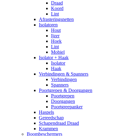
Draad
Koord
Lint
Afrasteringsnetten
Isolatoren
Hout
Ijzer
Hoek
Lint
Mobiel
Isolator + Haak
Isolator
Haak
Verbindingen & Spanners
Verbindingen
Spanners
Poortgrepen & Doorgangen
Poortgrepen
Doorgangen
Poortgreepanker
Haspels
Gereedschap
Schapendraad Draad
Krammen
Boombeschermers