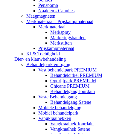
Penspomp
Naalden - Canulles
Maagmagneten
Merkmateriaal - Prijskampmateriaal
Merkmateriaal
Merkspray
Markeringsbanden
Merkstiften
Prijskampmateriaal
KI & Tochtigheid
Dier- en klauwbehandeling
Behandelpark en -gang
Vast behandelpark PREMIUM
Behandelcirkel PREMIUM
Opdrijfpark PREMIUM
Chicane PREMIUM
Behandelgang Jourdain
Vaste Behandelgang
Behandelgang Satene
Mobiele behandelgang
Mobiel behandelpark
Vangkraalhekken
Vangkraalhek Jourdain
Vangkraalhek Satene