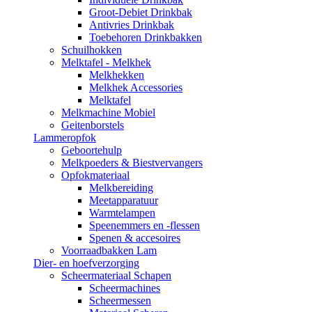
Groot-Debiet Drinkbak
Antivries Drinkbak
Toebehoren Drinkbakken
Schuilhokken
Melktafel - Melkhek
Melkhekken
Melkhek Accessories
Melktafel
Melkmachine Mobiel
Geitenborstels
Lammeropfok
Geboortehulp
Melkpoeders & Biestvervangers
Opfokmateriaal
Melkbereiding
Meetapparatuur
Warmtelampen
Speenemmers en -flessen
Spenen & accesoires
Voorraadbakken Lam
Dier- en hoefverzorging
Scheermateriaal Schapen
Scheermachines
Scheermessen