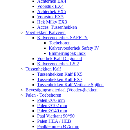
Achterhek EX4
Voorstuk EX4
Achterhek EX5
Voorstuk EX5
Hek Milky EX3
Acces. Tussenhekken
Voerhekken Kalveren
Kalvervoederhek SAFETY
Toebehoren
Kalvervoederhek Safety IV
Emmerringbak Inox
Voerhek Kalf Diagonaal
Kalvervoederhek LS 2
Tussenhekken Kalf
Tussenhekken Kalf EX5
Tussenhekken Kalf EX7
Tussenhekken Kalf Verticale Spijlen
Bevestigingsmateriaal (Voeder-)hekken
Palen - Toebehoren
Palen Ø76 mm
Palen Ø102 mm
Palen Ø140 mm
Paal Vierkant 90*90
Palen HEA / HEB
Paalklemmen Ø76 mm