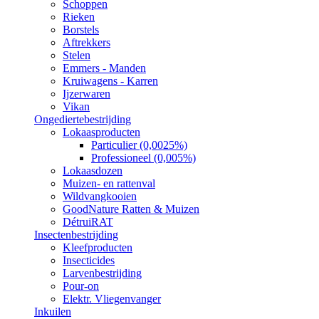
Schoppen
Rieken
Borstels
Aftrekkers
Stelen
Emmers - Manden
Kruiwagens - Karren
Ijzerwaren
Vikan
Ongediertebestrijding
Lokaasproducten
Particulier (0,0025%)
Professioneel (0,005%)
Lokaasdozen
Muizen- en rattenval
Wildvangkooien
GoodNature Ratten & Muizen
DétruiRAT
Insectenbestrijding
Kleefproducten
Insecticides
Larvenbestrijding
Pour-on
Elektr. Vliegenvanger
Inkuilen