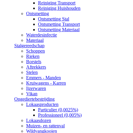
Reiniging Transport
Reiniging Huishouden
Ontsmetting
Ontsmetting Stal
Ontsmetting Transport
Ontsmetting Materiaal
Waterdesinfectie
Materiaal
Stalgereedschap
Schoppen
Rieken
Borstels
Aftrekkers
Stelen
Emmers - Manden
Kruiwagens - Karren
Ijzerwaren
Vikan
Ongediertebestrijding
Lokaasproducten
Particulier (0,0025%)
Professioneel (0,005%)
Lokaasdozen
Muizen- en rattenval
Wildvangkooien