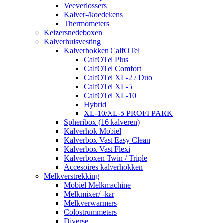
Veeverlossers
Kalver-/koedekens
Thermometers
Keizersnedeboxen
Kalverhuisvesting
Kalverhokken CalfOTel
CalfOTel Plus
CalfOTel Comfort
CalfOTel XL-2 / Duo
CalfOTel XL-5
CalfOTel XL-10
Hybrid
XL-10/XL-5 PROFI PARK
Spheribox (16 kalveren)
Kalverhok Mobiel
Kalverbox Vast Easy Clean
Kalverbox Vast Flexi
Kalverboxen Twin / Triple
Accesoires kalverhokken
Melkverstrekking
Mobiel Melkmachine
Melkmixer/ -kar
Melkverwarmers
Colostrummeters
Diverse