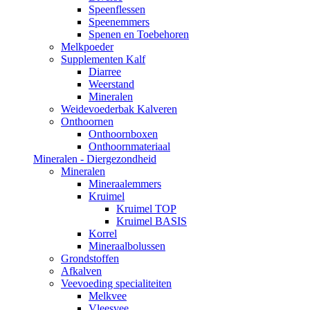
Speenflessen
Speenemmers
Spenen en Toebehoren
Melkpoeder
Supplementen Kalf
Diarree
Weerstand
Mineralen
Weidevoederbak Kalveren
Onthoornen
Onthoornboxen
Onthoornmateriaal
Mineralen - Diergezondheid
Mineralen
Mineraalemmers
Kruimel
Kruimel TOP
Kruimel BASIS
Korrel
Mineraalbolussen
Grondstoffen
Afkalven
Veevoeding specialiteiten
Melkvee
Vleesvee