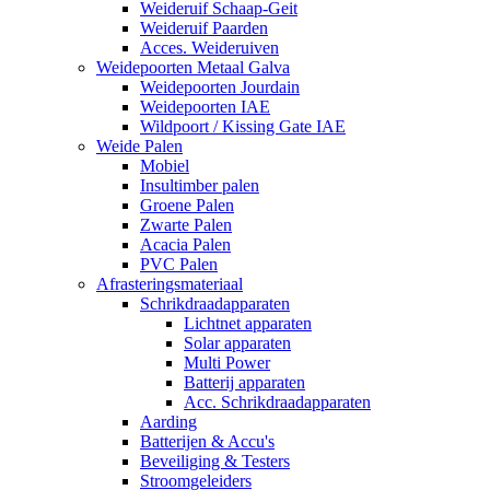
Weideruif Schaap-Geit
Weideruif Paarden
Acces. Weideruiven
Weidepoorten Metaal Galva
Weidepoorten Jourdain
Weidepoorten IAE
Wildpoort / Kissing Gate IAE
Weide Palen
Mobiel
Insultimber palen
Groene Palen
Zwarte Palen
Acacia Palen
PVC Palen
Afrasteringsmateriaal
Schrikdraadapparaten
Lichtnet apparaten
Solar apparaten
Multi Power
Batterij apparaten
Acc. Schrikdraadapparaten
Aarding
Batterijen & Accu's
Beveiliging & Testers
Stroomgeleiders