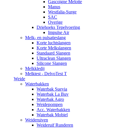
Gascoigne Melotte
Manus
Westfalia-Surge
SAC
Overige
Driehoeks Tepelvoering
Impulse Air
Melk- en pulsatieslang
Korte luchtslangen
Korte Melkslangen
Standaard Slangen
Ultraclean Slangen
Silicone Slangen
Melkkledij
Melktest - DelvoTest T
Weide
Waterbakken
Waterbak Suevia
Waterbak La Buv
Waterbak Agro
Weidepompen
Acc. Waterbakken
Waterbak Mobiel
Weideruiven
Weideruif Runderen