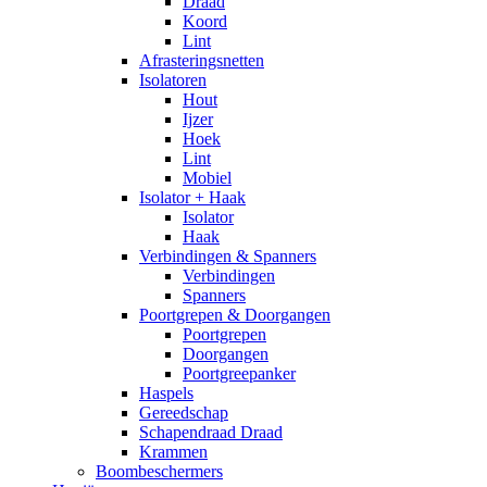
Draad
Koord
Lint
Afrasteringsnetten
Isolatoren
Hout
Ijzer
Hoek
Lint
Mobiel
Isolator + Haak
Isolator
Haak
Verbindingen & Spanners
Verbindingen
Spanners
Poortgrepen & Doorgangen
Poortgrepen
Doorgangen
Poortgreepanker
Haspels
Gereedschap
Schapendraad Draad
Krammen
Boombeschermers