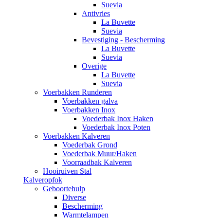
Suevia
Antivries
La Buvette
Suevia
Bevestiging - Bescherming
La Buvette
Suevia
Overige
La Buvette
Suevia
Voerbakken Runderen
Voerbakken galva
Voerbakken Inox
Voederbak Inox Haken
Voederbak Inox Poten
Voerbakken Kalveren
Voederbak Grond
Voederbak Muur/Haken
Voorraadbak Kalveren
Hooiruiven Stal
Kalveropfok
Geboortehulp
Diverse
Bescherming
Warmtelampen