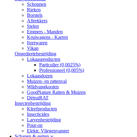
Schoppen
Rieken
Borstels
Aftrekkers
Stelen
Emmers - Manden
Kruiwagens - Karren
Ijzerwaren
Vikan
Ongediertebestrijding
Lokaasproducten
Particulier (0,0025%)
Professioneel (0,005%)
Lokaasdozen
Muizen- en rattenval
Wildvangkooien
GoodNature Ratten & Muizen
DétruiRAT
Insectenbestrijding
Kleefproducten
Insecticides
Larvenbestrijding
Pour-on
Elektr. Vliegenvanger
Schapen & geiten