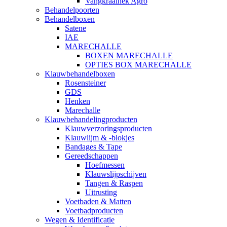
Vangkraalhek Agro
Behandelpoorten
Behandelboxen
Satene
IAE
MARECHALLE
BOXEN MARECHALLE
OPTIES BOX MARECHALLE
Klauwbehandelboxen
Rosensteiner
GDS
Henken
Marechalle
Klauwbehandelingproducten
Klauwverzoringsproducten
Klauwlijm & -blokjes
Bandages & Tape
Gereedschappen
Hoefmessen
Klauwslijpschijven
Tangen & Raspen
Uitrusting
Voetbaden & Matten
Voetbadproducten
Wegen & Identificatie