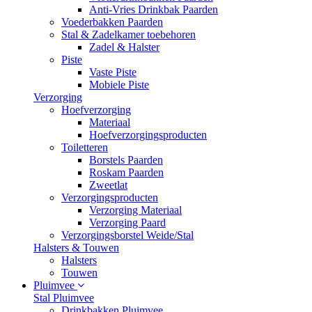
Anti-Vries Drinkbak Paarden
Voederbakken Paarden
Stal & Zadelkamer toebehoren
Zadel & Halster
Piste
Vaste Piste
Mobiele Piste
Verzorging
Hoefverzorging
Materiaal
Hoefverzorgingsproducten
Toiletteren
Borstels Paarden
Roskam Paarden
Zweetlat
Verzorgingsproducten
Verzorging Materiaal
Verzorging Paard
Verzorgingsborstel Weide/Stal
Halsters & Touwen
Halsters
Touwen
Pluimvee
Stal Pluimvee
Drinkbakken Pluimvee