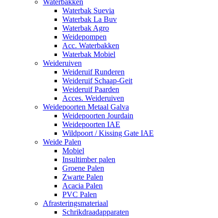
Waterbakken
Waterbak Suevia
Waterbak La Buv
Waterbak Agro
Weidepompen
Acc. Waterbakken
Waterbak Mobiel
Weideruiven
Weideruif Runderen
Weideruif Schaap-Geit
Weideruif Paarden
Acces. Weideruiven
Weidepoorten Metaal Galva
Weidepoorten Jourdain
Weidepoorten IAE
Wildpoort / Kissing Gate IAE
Weide Palen
Mobiel
Insultimber palen
Groene Palen
Zwarte Palen
Acacia Palen
PVC Palen
Afrasteringsmateriaal
Schrikdraadapparaten