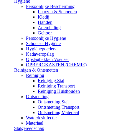
Hygiëne
Persoonlijke Bescherming
Laarzen & Schoenen
Kledij
Handen
Ademhaling
Gehoor
Persoonlijke Hygiëne
Schoeisel Hygiëne
Hygiënepoeders
Kadaveropslag
Opslagbakken Voedsel
OPBERGKASTEN (CHEMIE)
Reinigen & Ontsmetten
Reiniging
Reiniging Stal
Reiniging Transport
Reiniging Huishouden
Ontsmetting
Ontsmetting Stal
Ontsmetting Transport
Ontsmetting Materiaal
Waterdesinfectie
Materiaal
Stalgereedschap