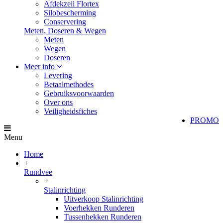
Afdekzeil Flortex
Silobescherming
Conservering
Meten, Doseren & Wegen
Meten
Wegen
Doseren
Meer info
Levering
Betaalmethodes
Gebruiksvoorwaarden
Over ons
Veiligheidsfiches
PROMO
Menu
Home
+
Rundvee
+
Stalinrichting
Uitverkoop Stalinrichting
Voerhekken Runderen
Tussenhekken Runderen