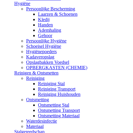
Hygiëne
Persoonlijke Bescherming
Laarzen & Schoenen
Kledij
Handen
Ademhaling
Gehoor
Persoonlijke Hygiëne
Schoeisel Hygiëne
Hygiënepoeders
Kadaveropslag
Opslagbakken Voedsel
OPBERGKASTEN (CHEMIE)
Reinigen & Ontsmetten
Reiniging
Reiniging Stal
Reiniging Transport
Reiniging Huishouden
Ontsmetting
Ontsmetting Stal
Ontsmetting Transport
Ontsmetting Materiaal
Waterdesinfectie
Materiaal
Stalgereedschap