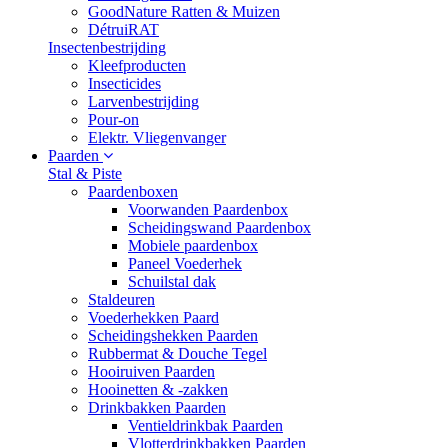
GoodNature Ratten & Muizen
DétruiRAT
Insectenbestrijding
Kleefproducten
Insecticides
Larvenbestrijding
Pour-on
Elektr. Vliegenvanger
Paarden
Stal & Piste
Paardenboxen
Voorwanden Paardenbox
Scheidingswand Paardenbox
Mobiele paardenbox
Paneel Voederhek
Schuilstal dak
Staldeuren
Voederhekken Paard
Scheidingshekken Paarden
Rubbermat & Douche Tegel
Hooiruiven Paarden
Hooinetten & -zakken
Drinkbakken Paarden
Ventieldrinkbak Paarden
Vlotterdrinkbakken Paarden