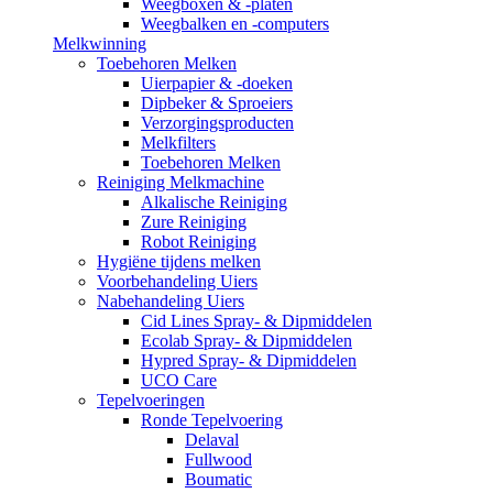
Weegboxen & -platen
Weegbalken en -computers
Melkwinning
Toebehoren Melken
Uierpapier & -doeken
Dipbeker & Sproeiers
Verzorgingsproducten
Melkfilters
Toebehoren Melken
Reiniging Melkmachine
Alkalische Reiniging
Zure Reiniging
Robot Reiniging
Hygiëne tijdens melken
Voorbehandeling Uiers
Nabehandeling Uiers
Cid Lines Spray- & Dipmiddelen
Ecolab Spray- & Dipmiddelen
Hypred Spray- & Dipmiddelen
UCO Care
Tepelvoeringen
Ronde Tepelvoering
Delaval
Fullwood
Boumatic