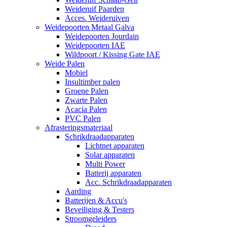
Weideruif Paarden
Acces. Weideruiven
Weidepoorten Metaal Galva
Weidepoorten Jourdain
Weidepoorten IAE
Wildpoort / Kissing Gate IAE
Weide Palen
Mobiel
Insultimber palen
Groene Palen
Zwarte Palen
Acacia Palen
PVC Palen
Afrasteringsmateriaal
Schrikdraadapparaten
Lichtnet apparaten
Solar apparaten
Multi Power
Batterij apparaten
Acc. Schrikdraadapparaten
Aarding
Batterijen & Accu's
Beveiliging & Testers
Stroomgeleiders