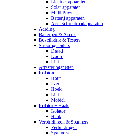
Lichtnet apparaten
Solar apparaten
Multi Power
Batterij apparaten
Acc. Schrikdraadapparaten
Aarding
Batterijen & Accu's
Beveiliging & Testers
Stroomgeleiders
Draad
Koord
Lint
Afrasteringsnetten
Isolatoren
Hout
Ijzer
Hoek
Lint
Mobiel
Isolator + Haak
Isolator
Haak
Verbindingen & Spanners
Verbindingen
Spanners