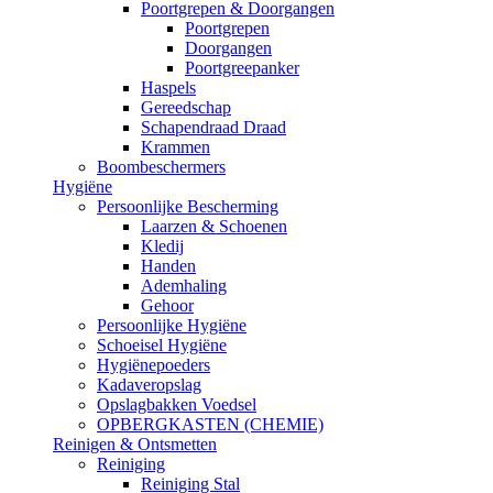
Poortgrepen & Doorgangen
Poortgrepen
Doorgangen
Poortgreepanker
Haspels
Gereedschap
Schapendraad Draad
Krammen
Boombeschermers
Hygiëne
Persoonlijke Bescherming
Laarzen & Schoenen
Kledij
Handen
Ademhaling
Gehoor
Persoonlijke Hygiëne
Schoeisel Hygiëne
Hygiënepoeders
Kadaveropslag
Opslagbakken Voedsel
OPBERGKASTEN (CHEMIE)
Reinigen & Ontsmetten
Reiniging
Reiniging Stal