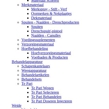
Materiaal Scheren
Merkmateriaal
Merkspray - Stift - Verf
Oormerken & Nekplaatjes
Dekmateriaal
Spuiten - Naalden - Drenchproducten
Spuiten
Drenchspuit/-pistool
Naalden - Canulles
Voedingssuplementen
Verzorgingsmateriaal
Hoefbehandeling
Hoefverzorgingsmateriaal
Voetbaden & Producten
Behandelapparatuur
Schapenkantelaars
Weegapparatuur
Behandelartikelen
Behandelsets
Te Pari
Te Pari Wegen
Te Pari Selecteren
Te Pari Behandelen
Te Pari Doseren Injecteren
Weide