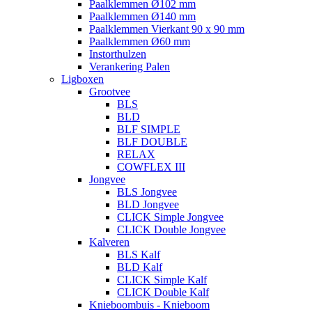
Paalklemmen Ø102 mm
Paalklemmen Ø140 mm
Paalklemmen Vierkant 90 x 90 mm
Paalklemmen Ø60 mm
Instorthulzen
Verankering Palen
Ligboxen
Grootvee
BLS
BLD
BLF SIMPLE
BLF DOUBLE
RELAX
COWFLEX III
Jongvee
BLS Jongvee
BLD Jongvee
CLICK Simple Jongvee
CLICK Double Jongvee
Kalveren
BLS Kalf
BLD Kalf
CLICK Simple Kalf
CLICK Double Kalf
Knieboombuis - Knieboom