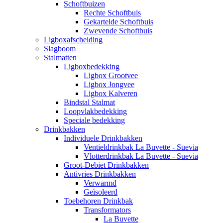
Schoftbuizen
Rechte Schoftbuis
Gekartelde Schoftbuis
Zwevende Schoftbuis
Ligboxafscheiding
Slagboom
Stalmatten
Ligboxbedekking
Ligbox Grootvee
Ligbox Jongvee
Ligbox Kalveren
Bindstal Stalmat
Loopvlakbedekking
Speciale bedekking
Drinkbakken
Individuele Drinkbakken
Ventieldrinkbak La Buvette - Suevia
Vlotterdrinkbak La Buvette - Suevia
Groot-Debiet Drinkbakken
Antivries Drinkbakken
Verwarmd
Geïsoleerd
Toebehoren Drinkbak
Transformators
La Buvette