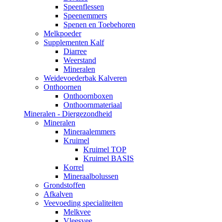
Speenflessen
Speenemmers
Spenen en Toebehoren
Melkpoeder
Supplementen Kalf
Diarree
Weerstand
Mineralen
Weidevoederbak Kalveren
Onthoornen
Onthoornboxen
Onthoornmateriaal
Mineralen - Diergezondheid
Mineralen
Mineraalemmers
Kruimel
Kruimel TOP
Kruimel BASIS
Korrel
Mineraalbolussen
Grondstoffen
Afkalven
Veevoeding specialiteiten
Melkvee
Vleesvee