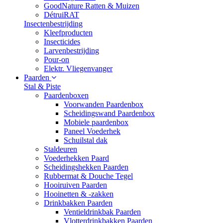
GoodNature Ratten & Muizen
DétruiRAT
Insectenbestrijding
Kleefproducten
Insecticides
Larvenbestrijding
Pour-on
Elektr. Vliegenvanger
Paarden
Stal & Piste
Paardenboxen
Voorwanden Paardenbox
Scheidingswand Paardenbox
Mobiele paardenbox
Paneel Voederhek
Schuilstal dak
Staldeuren
Voederhekken Paard
Scheidingshekken Paarden
Rubbermat & Douche Tegel
Hooiruiven Paarden
Hooinetten & -zakken
Drinkbakken Paarden
Ventieldrinkbak Paarden
Vlotterdrinkbakken Paarden