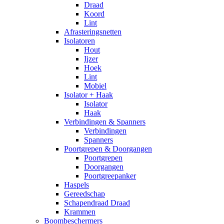
Draad
Koord
Lint
Afrasteringsnetten
Isolatoren
Hout
Ijzer
Hoek
Lint
Mobiel
Isolator + Haak
Isolator
Haak
Verbindingen & Spanners
Verbindingen
Spanners
Poortgrepen & Doorgangen
Poortgrepen
Doorgangen
Poortgreepanker
Haspels
Gereedschap
Schapendraad Draad
Krammen
Boombeschermers