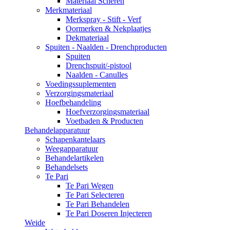
Materiaal Scheren
Merkmateriaal
Merkspray - Stift - Verf
Oormerken & Nekplaatjes
Dekmateriaal
Spuiten - Naalden - Drenchproducten
Spuiten
Drenchspuit/-pistool
Naalden - Canulles
Voedingssuplementen
Verzorgingsmateriaal
Hoefbehandeling
Hoefverzorgingsmateriaal
Voetbaden & Producten
Behandelapparatuur
Schapenkantelaars
Weegapparatuur
Behandelartikelen
Behandelsets
Te Pari
Te Pari Wegen
Te Pari Selecteren
Te Pari Behandelen
Te Pari Doseren Injecteren
Weide