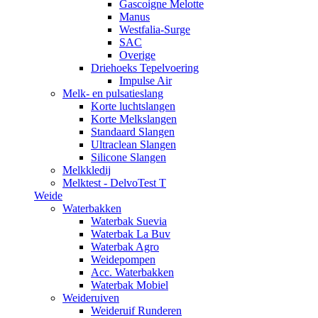
Gascoigne Melotte
Manus
Westfalia-Surge
SAC
Overige
Driehoeks Tepelvoering
Impulse Air
Melk- en pulsatieslang
Korte luchtslangen
Korte Melkslangen
Standaard Slangen
Ultraclean Slangen
Silicone Slangen
Melkkledij
Melktest - DelvoTest T
Weide
Waterbakken
Waterbak Suevia
Waterbak La Buv
Waterbak Agro
Weidepompen
Acc. Waterbakken
Waterbak Mobiel
Weideruiven
Weideruif Runderen