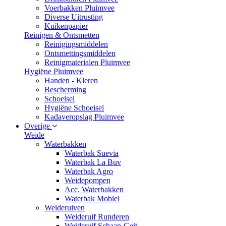
Voerbakken Pluimvee
Diverse Uitrusting
Kuikenpapier
Reinigen & Ontsmetten
Reinigingsmiddelen
Ontsmettingsmiddelen
Reinigmaterialen Pluimvee
Hygiëne Pluimvee
Handen - Kleren
Bescherming
Schoeisel
Hygiëne Schoeisel
Kadaveropslag Pluimvee
Overige
Weide
Waterbakken
Waterbak Suevia
Waterbak La Buv
Waterbak Agro
Weidepompen
Acc. Waterbakken
Waterbak Mobiel
Weideruiven
Weideruif Runderen
Weideruif Schaap-Geit