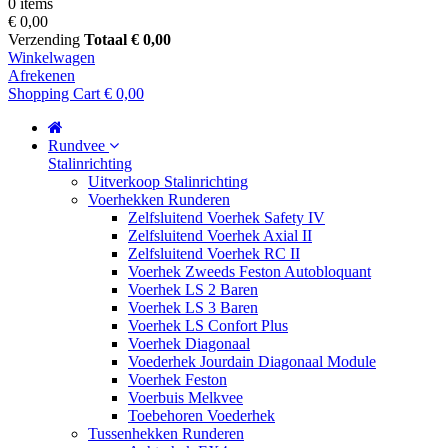
0 items
€ 0,00
Verzending
Totaal
€ 0,00
Winkelwagen
Afrekenen
Shopping Cart
€ 0,00
Rundvee
Stalinrichting
Uitverkoop Stalinrichting
Voerhekken Runderen
Zelfsluitend Voerhek Safety IV
Zelfsluitend Voerhek Axial II
Zelfsluitend Voerhek RC II
Voerhek Zweeds Feston Autobloquant
Voerhek LS 2 Baren
Voerhek LS 3 Baren
Voerhek LS Confort Plus
Voerhek Diagonaal
Voederhek Jourdain Diagonaal Module
Voerhek Feston
Voerbuis Melkvee
Toebehoren Voederhek
Tussenhekken Runderen