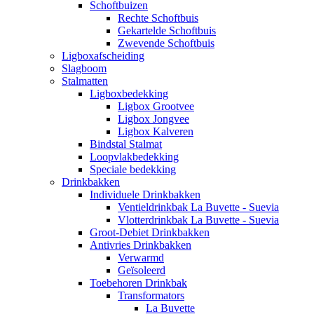
Schoftbuizen
Rechte Schoftbuis
Gekartelde Schoftbuis
Zwevende Schoftbuis
Ligboxafscheiding
Slagboom
Stalmatten
Ligboxbedekking
Ligbox Grootvee
Ligbox Jongvee
Ligbox Kalveren
Bindstal Stalmat
Loopvlakbedekking
Speciale bedekking
Drinkbakken
Individuele Drinkbakken
Ventieldrinkbak La Buvette - Suevia
Vlotterdrinkbak La Buvette - Suevia
Groot-Debiet Drinkbakken
Antivries Drinkbakken
Verwarmd
Geïsoleerd
Toebehoren Drinkbak
Transformators
La Buvette