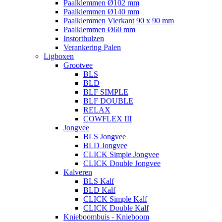
Paalklemmen Ø102 mm
Paalklemmen Ø140 mm
Paalklemmen Vierkant 90 x 90 mm
Paalklemmen Ø60 mm
Instorthulzen
Verankering Palen
Ligboxen
Grootvee
BLS
BLD
BLF SIMPLE
BLF DOUBLE
RELAX
COWFLEX III
Jongvee
BLS Jongvee
BLD Jongvee
CLICK Simple Jongvee
CLICK Double Jongvee
Kalveren
BLS Kalf
BLD Kalf
CLICK Simple Kalf
CLICK Double Kalf
Knieboombuis - Knieboom