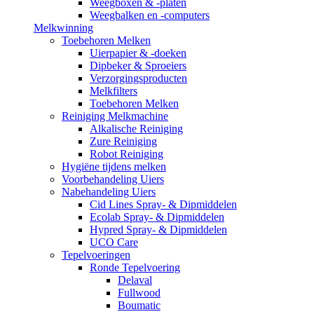
Weegboxen & -platen
Weegbalken en -computers
Melkwinning
Toebehoren Melken
Uierpapier & -doeken
Dipbeker & Sproeiers
Verzorgingsproducten
Melkfilters
Toebehoren Melken
Reiniging Melkmachine
Alkalische Reiniging
Zure Reiniging
Robot Reiniging
Hygiëne tijdens melken
Voorbehandeling Uiers
Nabehandeling Uiers
Cid Lines Spray- & Dipmiddelen
Ecolab Spray- & Dipmiddelen
Hypred Spray- & Dipmiddelen
UCO Care
Tepelvoeringen
Ronde Tepelvoering
Delaval
Fullwood
Boumatic