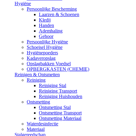
Hygiëne
Persoonlijke Bescherming
Laarzen & Schoenen
Kledij
Handen
Ademhaling
Gehoor
Persoonlijke Hygiëne
Schoeisel Hygiëne
Hygiënepoeders
Kadaveropslag
Opslagbakken Voedsel
OPBERGKASTEN (CHEMIE)
Reinigen & Ontsmetten
Reiniging
Reiniging Stal
Reiniging Transport
Reiniging Huishouden
Ontsmetting
Ontsmetting Stal
Ontsmetting Transport
Ontsmetting Materiaal
Waterdesinfectie
Materiaal
Stalgereedschap