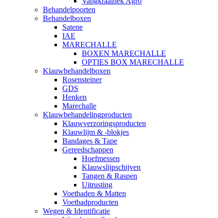
Vangkraalhek Agro
Behandelpoorten
Behandelboxen
Satene
IAE
MARECHALLE
BOXEN MARECHALLE
OPTIES BOX MARECHALLE
Klauwbehandelboxen
Rosensteiner
GDS
Henken
Marechalle
Klauwbehandelingproducten
Klauwverzoringsproducten
Klauwlijm & -blokjes
Bandages & Tape
Gereedschappen
Hoefmessen
Klauwslijpschijven
Tangen & Raspen
Uitrusting
Voetbaden & Matten
Voetbadproducten
Wegen & Identificatie