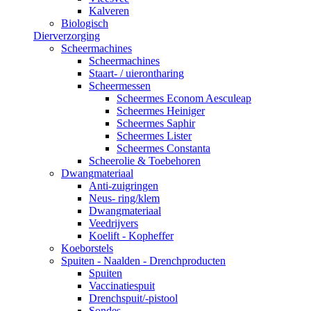
Kalveren
Biologisch
Dierverzorging
Scheermachines
Scheermachines
Staart- / uierontharing
Scheermessen
Scheermes Econom Aesculeap
Scheermes Heiniger
Scheermes Saphir
Scheermes Lister
Scheermes Constanta
Scheerolie & Toebehoren
Dwangmateriaal
Anti-zuigringen
Neus- ring/klem
Dwangmateriaal
Veedrijvers
Koelift - Kopheffer
Koeborstels
Spuiten - Naalden - Drenchproducten
Spuiten
Vaccinatiespuit
Drenchspuit/-pistool
Sondes