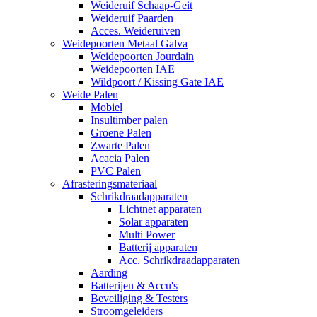
Weideruif Schaap-Geit
Weideruif Paarden
Acces. Weideruiven
Weidepoorten Metaal Galva
Weidepoorten Jourdain
Weidepoorten IAE
Wildpoort / Kissing Gate IAE
Weide Palen
Mobiel
Insultimber palen
Groene Palen
Zwarte Palen
Acacia Palen
PVC Palen
Afrasteringsmateriaal
Schrikdraadapparaten
Lichtnet apparaten
Solar apparaten
Multi Power
Batterij apparaten
Acc. Schrikdraadapparaten
Aarding
Batterijen & Accu's
Beveiliging & Testers
Stroomgeleiders