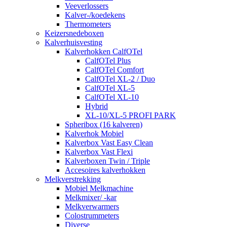
Veeverlossers
Kalver-/koedekens
Thermometers
Keizersnedeboxen
Kalverhuisvesting
Kalverhokken CalfOTel
CalfOTel Plus
CalfOTel Comfort
CalfOTel XL-2 / Duo
CalfOTel XL-5
CalfOTel XL-10
Hybrid
XL-10/XL-5 PROFI PARK
Spheribox (16 kalveren)
Kalverhok Mobiel
Kalverbox Vast Easy Clean
Kalverbox Vast Flexi
Kalverboxen Twin / Triple
Accesoires kalverhokken
Melkverstrekking
Mobiel Melkmachine
Melkmixer/ -kar
Melkverwarmers
Colostrummeters
Diverse