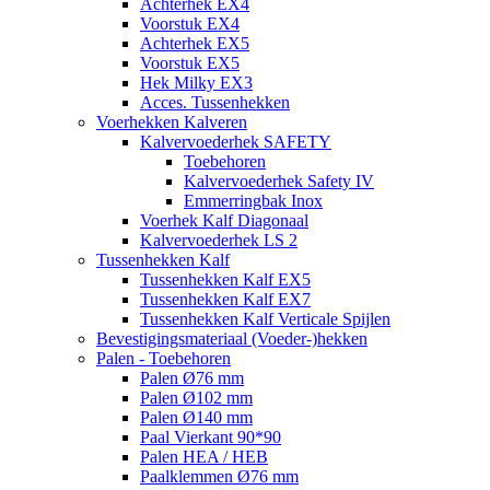
Achterhek EX4
Voorstuk EX4
Achterhek EX5
Voorstuk EX5
Hek Milky EX3
Acces. Tussenhekken
Voerhekken Kalveren
Kalvervoederhek SAFETY
Toebehoren
Kalvervoederhek Safety IV
Emmerringbak Inox
Voerhek Kalf Diagonaal
Kalvervoederhek LS 2
Tussenhekken Kalf
Tussenhekken Kalf EX5
Tussenhekken Kalf EX7
Tussenhekken Kalf Verticale Spijlen
Bevestigingsmateriaal (Voeder-)hekken
Palen - Toebehoren
Palen Ø76 mm
Palen Ø102 mm
Palen Ø140 mm
Paal Vierkant 90*90
Palen HEA / HEB
Paalklemmen Ø76 mm