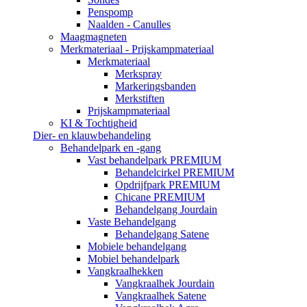
Penspomp
Naalden - Canulles
Maagmagneten
Merkmateriaal - Prijskampmateriaal
Merkmateriaal
Merkspray
Markeringsbanden
Merkstiften
Prijskampmateriaal
KI & Tochtigheid
Dier- en klauwbehandeling
Behandelpark en -gang
Vast behandelpark PREMIUM
Behandelcirkel PREMIUM
Opdrijfpark PREMIUM
Chicane PREMIUM
Behandelgang Jourdain
Vaste Behandelgang
Behandelgang Satene
Mobiele behandelgang
Mobiel behandelpark
Vangkraalhekken
Vangkraalhek Jourdain
Vangkraalhek Satene