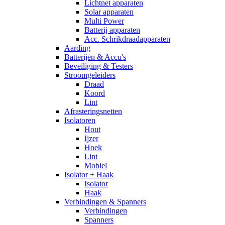
Lichtnet apparaten
Solar apparaten
Multi Power
Batterij apparaten
Acc. Schrikdraadapparaten
Aarding
Batterijen & Accu's
Beveiliging & Testers
Stroomgeleiders
Draad
Koord
Lint
Afrasteringsnetten
Isolatoren
Hout
Ijzer
Hoek
Lint
Mobiel
Isolator + Haak
Isolator
Haak
Verbindingen & Spanners
Verbindingen
Spanners