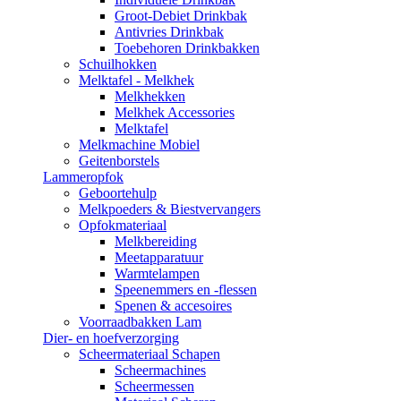
Groot-Debiet Drinkbak
Antivries Drinkbak
Toebehoren Drinkbakken
Schuilhokken
Melktafel - Melkhek
Melkhekken
Melkhek Accessories
Melktafel
Melkmachine Mobiel
Geitenborstels
Lammeropfok
Geboortehulp
Melkpoeders & Biestvervangers
Opfokmateriaal
Melkbereiding
Meetapparatuur
Warmtelampen
Speenemmers en -flessen
Spenen & accesoires
Voorraadbakken Lam
Dier- en hoefverzorging
Scheermateriaal Schapen
Scheermachines
Scheermessen