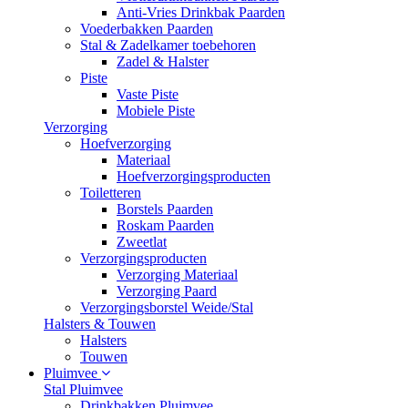
Anti-Vries Drinkbak Paarden
Voederbakken Paarden
Stal & Zadelkamer toebehoren
Zadel & Halster
Piste
Vaste Piste
Mobiele Piste
Verzorging
Hoefverzorging
Materiaal
Hoefverzorgingsproducten
Toiletteren
Borstels Paarden
Roskam Paarden
Zweetlat
Verzorgingsproducten
Verzorging Materiaal
Verzorging Paard
Verzorgingsborstel Weide/Stal
Halsters & Touwen
Halsters
Touwen
Pluimvee
Stal Pluimvee
Drinkbakken Pluimvee