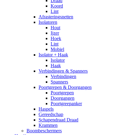
Draad
Koord
Lint
Afrasteringsnetten
Isolatoren
Hout
Ijzer
Hoek
Lint
Mobiel
Isolator + Haak
Isolator
Haak
Verbindingen & Spanners
Verbindingen
Spanners
Poortgrepen & Doorgangen
Poortgrepen
Doorgangen
Poortgreepanker
Haspels
Gereedschap
Schapendraad Draad
Krammen
Boombeschermers