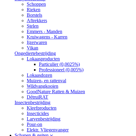
Schoppen
Rieken
Borstels
Aftrekkers
Stelen
Emmers - Manden
Kruiwagens - Karren
Ijzerwaren
Vikan
Ongediertebestrijding
Lokaasproducten
Particulier (0,0025%)
Professioneel (0,005%)
Lokaasdozen
Muizen- en rattenval
Wildvangkooien
GoodNature Ratten & Muizen
DétruiRAT
Insectenbestrijding
Kleefproducten
Insecticides
Larvenbestrijding
Pour-on
Elektr. Vliegenvanger
Schapen & geiten