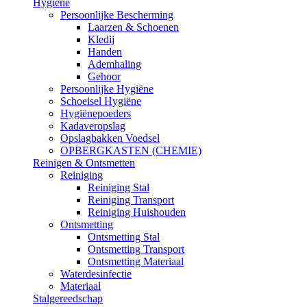
Hygiëne
Persoonlijke Bescherming
Laarzen & Schoenen
Kledij
Handen
Ademhaling
Gehoor
Persoonlijke Hygiëne
Schoeisel Hygiëne
Hygiënepoeders
Kadaveropslag
Opslagbakken Voedsel
OPBERGKASTEN (CHEMIE)
Reinigen & Ontsmetten
Reiniging
Reiniging Stal
Reiniging Transport
Reiniging Huishouden
Ontsmetting
Ontsmetting Stal
Ontsmetting Transport
Ontsmetting Materiaal
Waterdesinfectie
Materiaal
Stalgereedschap