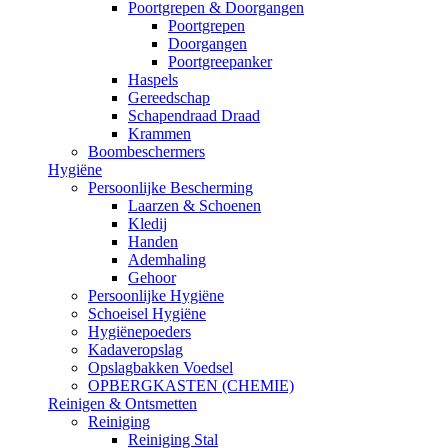
Poortgrepen & Doorgangen
Poortgrepen
Doorgangen
Poortgreepanker
Haspels
Gereedschap
Schapendraad Draad
Krammen
Boombeschermers
Hygiëne
Persoonlijke Bescherming
Laarzen & Schoenen
Kledij
Handen
Ademhaling
Gehoor
Persoonlijke Hygiëne
Schoeisel Hygiëne
Hygiënepoeders
Kadaveropslag
Opslagbakken Voedsel
OPBERGKASTEN (CHEMIE)
Reinigen & Ontsmetten
Reiniging
Reiniging Stal