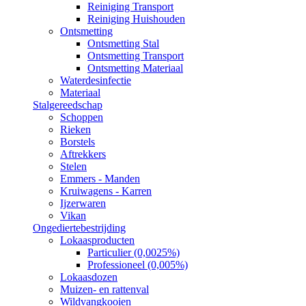
Reiniging Transport
Reiniging Huishouden
Ontsmetting
Ontsmetting Stal
Ontsmetting Transport
Ontsmetting Materiaal
Waterdesinfectie
Materiaal
Stalgereedschap
Schoppen
Rieken
Borstels
Aftrekkers
Stelen
Emmers - Manden
Kruiwagens - Karren
Ijzerwaren
Vikan
Ongediertebestrijding
Lokaasproducten
Particulier (0,0025%)
Professioneel (0,005%)
Lokaasdozen
Muizen- en rattenval
Wildvangkooien