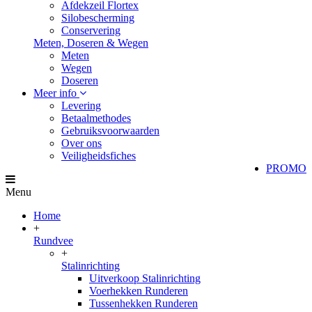
Afdekzeil Flortex
Silobescherming
Conservering
Meten, Doseren & Wegen
Meten
Wegen
Doseren
Meer info
Levering
Betaalmethodes
Gebruiksvoorwaarden
Over ons
Veiligheidsfiches
PROMO
Menu
Home
+
Rundvee
+
Stalinrichting
Uitverkoop Stalinrichting
Voerhekken Runderen
Tussenhekken Runderen