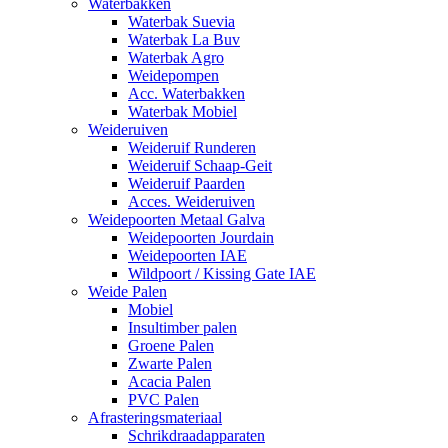
Waterbakken
Waterbak Suevia
Waterbak La Buv
Waterbak Agro
Weidepompen
Acc. Waterbakken
Waterbak Mobiel
Weideruiven
Weideruif Runderen
Weideruif Schaap-Geit
Weideruif Paarden
Acces. Weideruiven
Weidepoorten Metaal Galva
Weidepoorten Jourdain
Weidepoorten IAE
Wildpoort / Kissing Gate IAE
Weide Palen
Mobiel
Insultimber palen
Groene Palen
Zwarte Palen
Acacia Palen
PVC Palen
Afrasteringsmateriaal
Schrikdraadapparaten