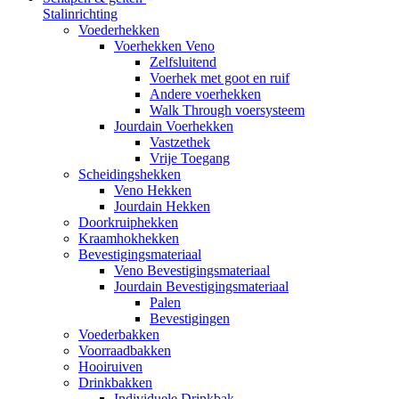
Stalinrichting
Voederhekken
Voerhekken Veno
Zelfsluitend
Voerhek met goot en ruif
Andere voerhekken
Walk Through voersysteem
Jourdain Voerhekken
Vastzethek
Vrije Toegang
Scheidingshekken
Veno Hekken
Jourdain Hekken
Doorkruiphekken
Kraamhokhekken
Bevestigingsmateriaal
Veno Bevestigingsmateriaal
Jourdain Bevestigingsmateriaal
Palen
Bevestigingen
Voederbakken
Voorraadbakken
Hooiruiven
Drinkbakken
Individuele Drinkbak