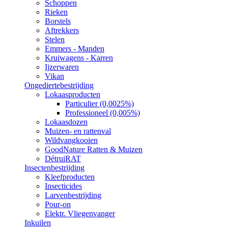
Schoppen
Rieken
Borstels
Aftrekkers
Stelen
Emmers - Manden
Kruiwagens - Karren
Ijzerwaren
Vikan
Ongediertebestrijding
Lokaasproducten
Particulier (0,0025%)
Professioneel (0,005%)
Lokaasdozen
Muizen- en rattenval
Wildvangkooien
GoodNature Ratten & Muizen
DétruiRAT
Insectenbestrijding
Kleefproducten
Insecticides
Larvenbestrijding
Pour-on
Elektr. Vliegenvanger
Inkuilen