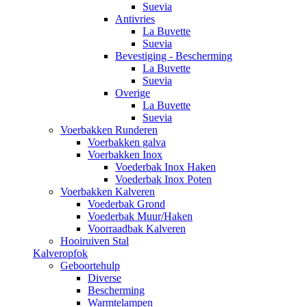
Suevia
Antivries
La Buvette
Suevia
Bevestiging - Bescherming
La Buvette
Suevia
Overige
La Buvette
Suevia
Voerbakken Runderen
Voerbakken galva
Voerbakken Inox
Voederbak Inox Haken
Voederbak Inox Poten
Voerbakken Kalveren
Voederbak Grond
Voederbak Muur/Haken
Voorraadbak Kalveren
Hooiruiven Stal
Kalveropfok
Geboortehulp
Diverse
Bescherming
Warmtelampen